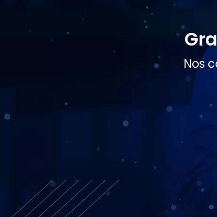
Gra
Nos c