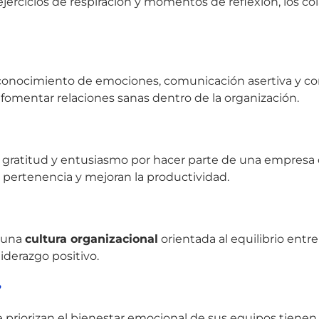
ejercicios de respiración y momentos de reflexión, los co
reconocimiento de emociones, comunicación asertiva y c
y fomentar relaciones sanas dentro de la organización.
ron gratitud y entusiasmo por hacer parte de una empres
e pertenencia y mejoran la productividad.
a una
cultura organizacional
orientada al equilibrio entre
liderazgo positivo.
?
priorizan el bienestar emocional de sus equipos tienen