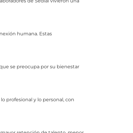
laboradores de Sedial vivieron una
onexión humana. Estas
a que se preocupa por su bienestar
 lo profesional y lo personal, con
 mayor retención de talento, menor