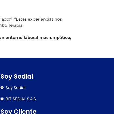
jador”, “Estas experiencias nos
bo Terapia.
 un entorno laboral más empático,
Soy Sedial
Soy Sedial
RIT SEDIAL S.A.S.
Soy Cliente