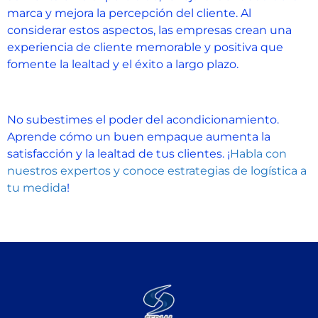
marca y mejora la percepción del cliente. Al
considerar estos aspectos, las empresas crean una
experiencia de cliente memorable y positiva que
fomente la lealtad y el éxito a largo plazo.
No subestimes el poder del acondicionamiento.
Aprende cómo un buen empaque aumenta la
satisfacción y la lealtad de tus clientes. ¡
Habla con
nuestros expertos y conoce estrategias de logística a
tu medida
!