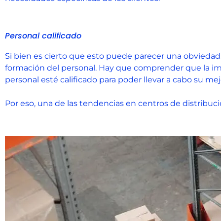
Personal calificado
Si bien es cierto que esto puede parecer una obviedad, l
formación del personal. Hay que comprender que la im
personal esté calificado para poder llevar a cabo su me
Por eso, una de las tendencias en centros de distribuci